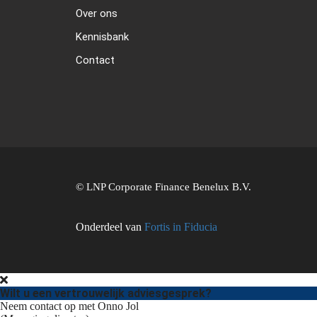
Over ons
Kennisbank
Contact
© LNP Corporate Finance Benelux B.V.
Onderdeel van
Fortis in Fiducia
Wilt u een vertrouwelijk adviesgesprek?
Neem contact op met Onno Jol