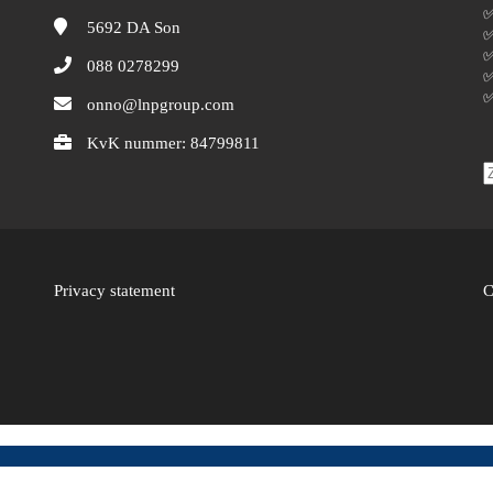
✅
5692 DA
Son
✅
✅
088 0278299
✅
✅
onno@lnpgroup.com
KvK nummer: 84799811
Privacy statement
C