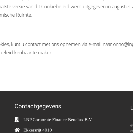
atste versie van dit Cookiebeleid werd uitgegeven in augustus 
mische Ruimte.
ies, kunt u contact met ons opnemen via e-mail naar onno@ln
beleid kenbaar te maken.
Contactgegevens
L
LNP Corporate Finance Benelux B.V.
✅
Ekkersrijt 4010