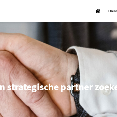
Dien
n
s
t
r
a
t
e
g
i
s
c
h
e
p
a
r
t
n
e
r
z
o
e
k