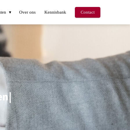
sten
Over ons
Kennisbank
Contact
e
n