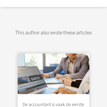
s kan de
e niet
oneren.
ieken
ische
This author also wrote these articles
s worden
kt om
em
tie te
elen over
drag van
zoeker op
site.
ing
ingcookies
 gebruikt
De accountant is vaak de eerste
oekers te