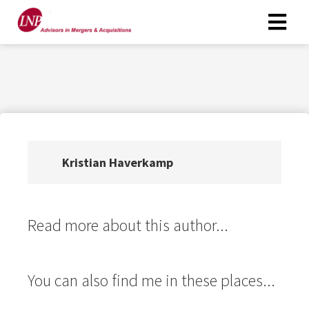
ngen
rklaring
Kristian Haverkamp
oneel
onele
s zijn
kelijk om
Read more about this author...
bsite te
ken. Ze
 gebruikt
You can also find me in these places...
asisfuncties
der deze