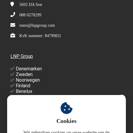
5692 DA
Son
088 0278299
onno@lnpgroup.com
KvK nummer: 84799811
LNP Group
✅ Denemarken
✅ Zweden
✅ Noorwegen
✅ Finland
✅ Benelux
✅ Verenigd Koninkrijk
✅ Verenigde Staten
Wilt u een vertrouwelijk
adviesgesprek?
Cookies
Wij gebruiken cookies op onze website om de