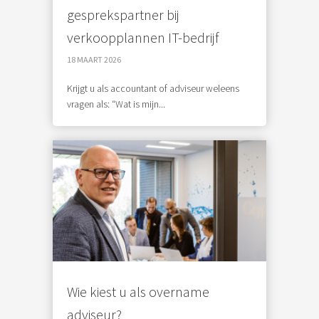
gesprekspartner bij
 op de
e. Hierdoor
verkoopplannen IT-bedrijf
 website-
18 MAART 2026
ren
nte
Krijgt u als accountant of adviseur weleens
enties
vragen als: “Wat is mijn...
gebaseerd
 gedrag van
ezoeker.
uren
Wie kiest u als overname
adviseur?