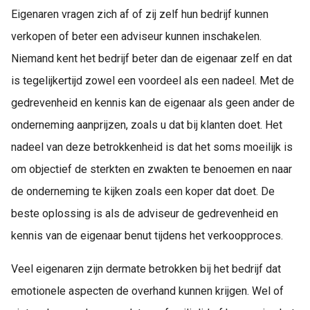
s kan de
Eigenaren vragen zich af of zij zelf hun bedrijf kunnen
e niet
verkopen of beter een adviseur kunnen inschakelen.
oneren.
Niemand kent het bedrijf beter dan de eigenaar zelf en dat
ieken
is tegelijkertijd zowel een voordeel als een nadeel. Met de
ische
gedrevenheid en kennis kan de eigenaar als geen ander de
s worden
kt om
onderneming aanprijzen, zoals u dat bij klanten doet. Het
em
nadeel van deze betrokkenheid is dat het soms moeilijk is
tie te
om objectief de sterkten en zwakten te benoemen en naar
elen over
drag van
de onderneming te kijken zoals een koper dat doet. De
zoeker op
beste oplossing is als de adviseur de gedrevenheid en
site.
kennis van de eigenaar benut tijdens het verkoopproces.
ing
Veel eigenaren zijn dermate betrokken bij het bedrijf dat
ingcookies
 gebruikt
emotionele aspecten de overhand kunnen krijgen. Wel of
oekers te