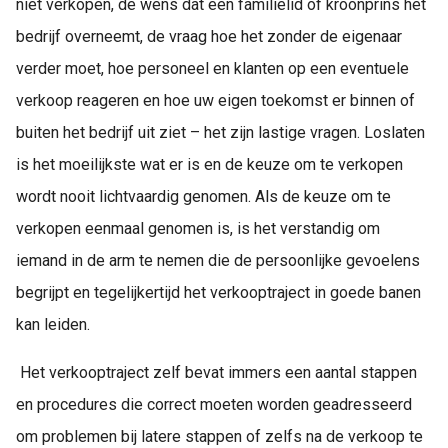
niet verkopen, de wens dat een familielid of kroonprins het
 op de
bedrijf overneemt, de vraag hoe het zonder de eigenaar
e. Hierdoor
 website-
verder moet, hoe personeel en klanten op een eventuele
ren
verkoop reageren en hoe uw eigen toekomst er binnen of
nte
buiten het bedrijf uit ziet – het zijn lastige vragen. Loslaten
enties
gebaseerd
is het moeilijkste wat er is en de keuze om te verkopen
 gedrag van
wordt nooit lichtvaardig genomen. Als de keuze om te
ezoeker.
verkopen eenmaal genomen is, is het verstandig om
iemand in de arm te nemen die de persoonlijke gevoelens
uren
begrijpt en tegelijkertijd het verkooptraject in goede banen
kan leiden.
Het verkooptraject zelf bevat immers een aantal stappen
en procedures die correct moeten worden geadresseerd
om problemen bij latere stappen of zelfs na de verkoop te